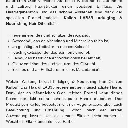
natürlichen Ölen verwöhnt. Auf diese Weise hat es auf innere
und äußere Haarstruktur einen positiven Einfluss. Die
Haarregeneration und das schöne Aussehen sind dank der
speziellen Formel möglich.
Kallos LAB35 Indulging &
Nourishing Hair Oil
enthält:
regenerierendes und schützendes Arganöl,
Avocadoöl, das an Vitaminen und Mineralien reich ist,
an gesättigten Fettsäuren reiches Kokosöl,
feuchtigkeitsspendendes Sonnenblumenöl,
Leinöl, das natürliche Antioxidationsmittel enthält,
Glanz verleihendes und schützendes Olivenöl
leichtes und an Fettsäuren reiches Macadamiaöl.
Welche Wirkung besitzt Indulging & Nourishing Hair Oil von
Kallos? Das Haaröl LAB35 regeneriert sehr geschädigte Haare.
Dank der an pflanzlichen Ölen reichen Formel kann dieses
Kosmetikprodukt sogar sehr kaputte Haare aufbauen. Das
Produkt von Kallos bedeutet nicht nur Regeneration, aber auch
Befeuchtung und Ernährung. Schon nach der ersten
Anwendung lassen sich die ersten Effekte leicht merken –
Weichheit, Glanz und intensive Farbe.